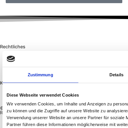
Rechtliches
Kontakt
Impressum
Datenschutz
Zustimmung
Details
Kontakt
info@klauslauergmbh.de
Diese Webseite verwendet Cookies
06656 - 5262
Wir verwenden Cookies, um Inhalte und Anzeigen zu personal
© All Rights Reserved. Powered by Die Heimatmacher |
zu können und die Zugriffe auf unsere Website zu analysier
RhönTravel | RHÖNER HEIMAT
Verwendung unserer Website an unsere Partner für soziale 
Partner führen diese Informationen möglicherweise mit weite